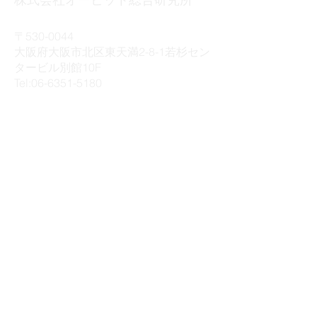
〒530-0044
大阪府大阪市北区東天満2-8-1若杉セン
タービル別館10F
Tel:
06-6351-5180
​弊社運営サービス
© ORBIT SOGO KENKYUSHO,
K.K. All Rights Reserved.